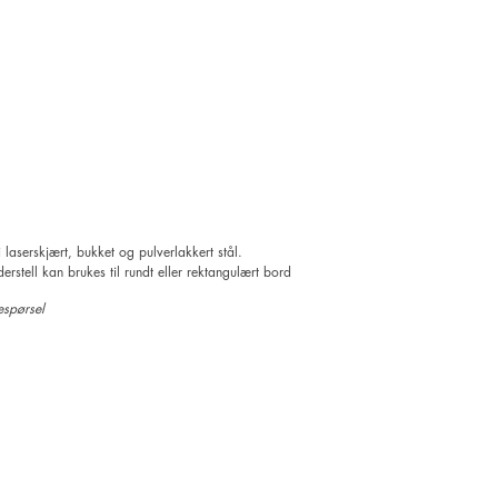
i laserskjært, bukket og pulverlakkert stål.
rstell kan brukes til rundt eller rektangulært bord
espørsel